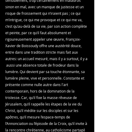
sensiblement, trop certainement en maladroit 
sinon en mal, avec un manque de justesse et un 
risque de froissement qui n’iraient pas ; ce qui 
m’intrigue, ce qui me provoque et ce qui me va, 
c’est qu’au-delà de sa vie, par son action complète 
et peinte, par ce qu’il faut absolument et 
rigoureusement appeler une œuvre, Françoix-
Xavier de Boissoudy offre une austérité douce, 
entre dans une tradition stricte mais fait aux 
autres: un accueil mesuré, mais il y a surtout, il y a 
 aussi une absence totale de froideur dans la 
lumière. Qui devient par sa touche étonnante, sa 
lumière pleine, vive et personnelle. Constante et 
présente comme nulle autre dans l'art 
contemporain, hors de la domination de la 
tristesse. Car, qu’il fixe la masse rêveuse de 
Jérusalem, qu’il rappelle les étapes de la vie du 
Christ, qu’il médite sur les disciples et sur les 
apôtres, qu’il mesure l’espace-temps de 
l’Annonciation ou l’épisode de la Croix, qu’il invite à 
la rencontre chrétienne, au catholicisme partagé 