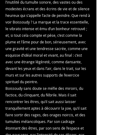
l’inutilité du tumulte sonore, des vastes ou des 
modestes écrans et des écrins de vie et de silence 
heureux qui s’appelle l’acte de peindre. Que rend à 
voir Boissoudy ? La marque et la trace essentielle, 
le vibrato intense et ému d’un bonheur retrouvé ; 
et, si tout cela compte et pèse, c’est comme la 
plume et l’âme pour de bon, sérieusement, avec 
une gravité et une tendresse sacrée, comme une 
esquisse d’idéal moral et vivant, au final : c’est 
avec une étrange légèreté, comme dansante, 
devant les yeux et dans l’air, dans le trait, sur les 
murs et sur les autres supports de l’exercice 
spirituel du peintre.
Boissoudy sans doute se méfie des miroirs, du 
factice, du clinquant, du fébrile. Mais il sait 
rencontrer les êtres, qu’il sait aussi laisser 
tranquillement aptes à découvrir la joie, qu’il sait 
faire sortir des rages, des orages noircis, et des 
tumultes mélancoliques. Par son cadrage 
étonnant des êtres, par son sens de l’espace et 
des paysages, par l’intensité de ses décors, par 