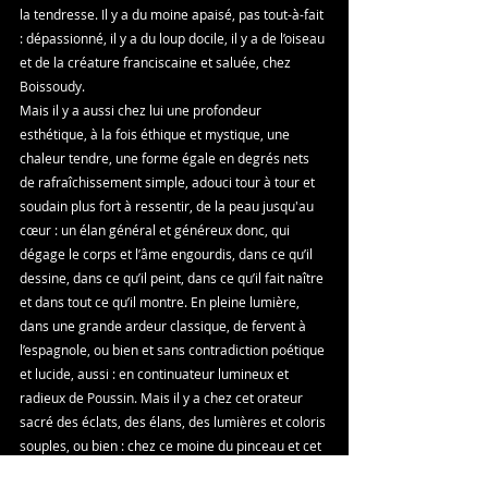
la tendresse. Il y a du moine apaisé, pas tout-à-fait 
: dépassionné, il y a du loup docile, il y a de l’oiseau 
et de la créature franciscaine et saluée, chez 
Boissoudy. 
Mais il y a aussi chez lui une profondeur 
esthétique, à la fois éthique et mystique, une 
chaleur tendre, une forme égale en degrés nets 
de rafraîchissement simple, adouci tour à tour et 
soudain plus fort à ressentir, de la peau jusqu'au 
cœur : un élan général et généreux donc, qui 
dégage le corps et l’âme engourdis, dans ce qu’il 
dessine, dans ce qu’il peint, dans ce qu’il fait naître 
et dans tout ce qu’il montre. En pleine lumière, 
dans une grande ardeur classique, de fervent à 
l’espagnole, ou bien et sans contradiction poétique 
et lucide, aussi : en continuateur lumineux et 
radieux de Poussin. Mais il y a chez cet orateur 
sacré des éclats, des élans, des lumières et coloris 
souples, ou bien : chez ce moine du pinceau et cet 
enlumineur discrets et renouvelés, une liberté un 