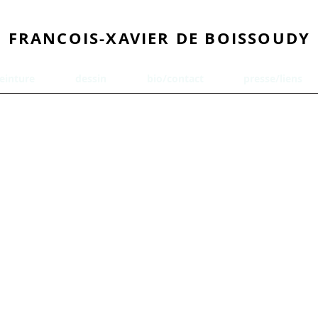
FRANCOIS-XAVIER DE BOISSOUDY
einture
dessin
bio/contact
presse/liens