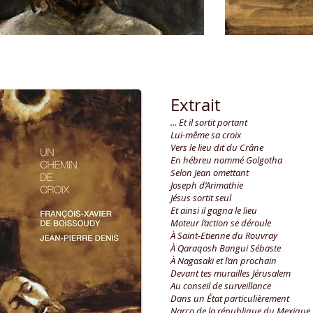
Extrait
... Et il sortit portant
Lui-même sa croix
Vers le lieu dit du Crâne
En hébreu nommé Golgotha
Selon Jean omettant
Joseph d’Arimathie
Jésus sortit seul
Et ainsi il gagna le lieu
Moteur l’action se déroule
À Saint-Etienne du Rouvray
À Qaraqosh Bangui Sébaste
À Nagasaki et l’an prochain
Devant tes murailles Jérusalem
Au conseil de surveillance
Dans un État particulièrement
Narco de la république du Mexique