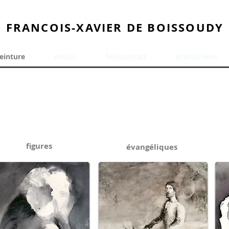
FRANCOIS-XAVIER DE BOISSOUDY
einture
dessin
bio/contact
presse/liens
figures
évangéliques