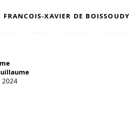
FRANCOIS-XAVIER DE BOISSOUDY
einture
dessin
bio/contact
presse/liens
ame
Guillaume
 2024