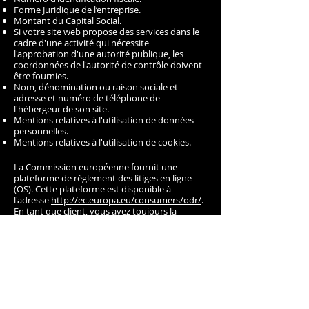
Forme Juridique de l’entreprise.
Montant du Capital Social.
Si votre site web propose des services dans le
cadre d'une activité qui nécessite
l'approbation d'une autorité publique, les
coordonnées de l'autorité de contrôle doivent
être fournies. ​​​
Nom, dénomination ou raison sociale et
adresse et numéro de téléphone de
l'hébergeur de son site.
Mentions relatives à l'utilisation de données
personnelles.
Mentions relatives à l'utilisation de cookies.
La Commission européenne fournit une
plateforme de règlement des litiges en ligne
(OS). Cette plateforme est disponible à
l'adresse
http://ec.europa.eu/consumers/odr/
.
En tant que client, vous avez toujours la
possibilité de contacter le conseil d'arbitrage
de la Commission européenne. Nous ne
sommes ni disposés à, ni obligés de, participer
à une procédure de règlement des litiges
devant un conseil d'arbitrage de la
consommation.
E-mail :